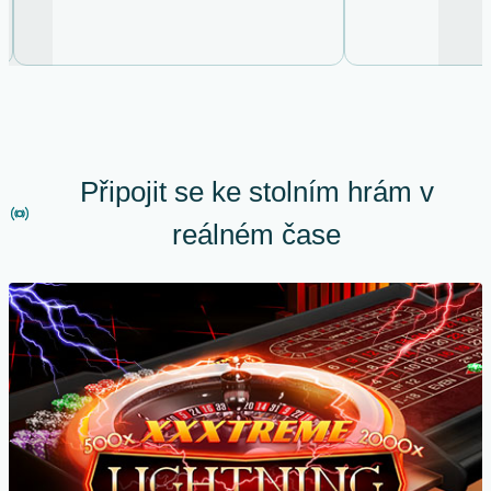
Připojit se ke stolním hrám v
reálném čase