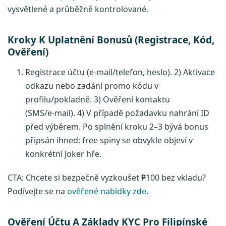
vysvětlené a průběžně kontrolované.
Kroky K Uplatnění Bonusů (Registrace, Kód,
Ověření)
Registrace účtu (e‑mail/telefon, heslo). 2) Aktivace
odkazu nebo zadání promo kódu v
profilu/pokladně. 3) Ověření kontaktu
(SMS/e‑mail). 4) V případě požadavku nahrání ID
před výběrem. Po splnění kroku 2–3 bývá bonus
připsán ihned: free spiny se obvykle objeví v
konkrétní Joker hře.
CTA: Chcete si bezpečně vyzkoušet ₱100 bez vkladu?
Podívejte se na
ověřené nabídky zde
.
Ověření Účtu A Základy KYC Pro Filipínské