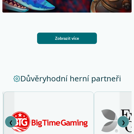
Zobrazit více
Důvěryhodní herní partneři
❮
❯